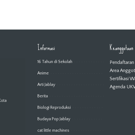
Informasi
Keanggotaan
16 Tahun di Sekolah
Pendaftaran
Area Anggo
Anime
Sertifikasi 
Arti Jablay
Agenda U
Berita
Kota
Biologi Reproduksi
Budaya Pop Jablay
cat little machines