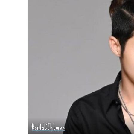
Berita
DJ
hiburan