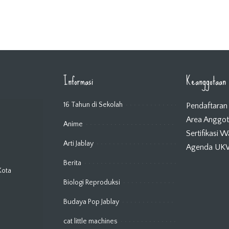
Informasi
Keanggotaan
16 Tahun di Sekolah
Pendaftaran
Area Anggo
Anime
Sertifikasi 
Arti Jablay
Agenda U
Berita
Kota
Biologi Reproduksi
Budaya Pop Jablay
cat little machines