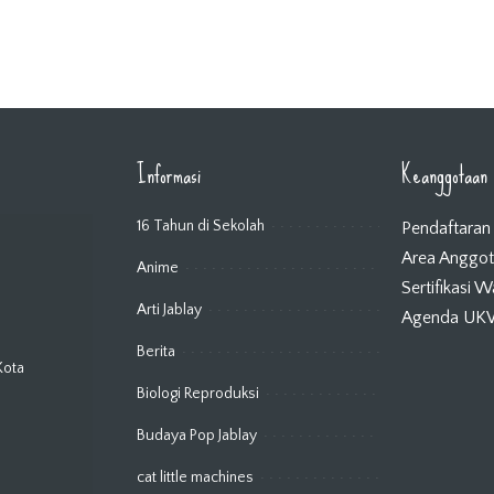
Informasi
Keanggotaan
16 Tahun di Sekolah
Pendaftaran
Area Anggo
Anime
Sertifikasi 
Arti Jablay
Agenda U
Berita
Kota
Biologi Reproduksi
Budaya Pop Jablay
cat little machines