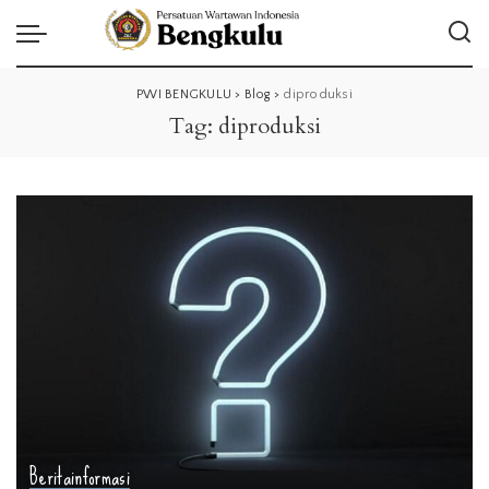
PWI BENGKULU
>
Blog
>
diproduksi
Tag:
diproduksi
Berita
informasi