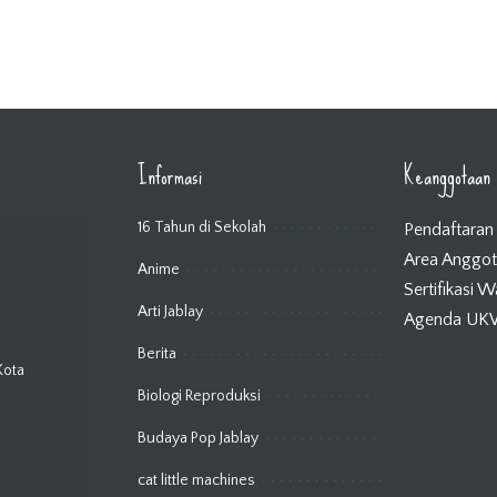
Informasi
Keanggotaan
16 Tahun di Sekolah
Pendaftaran
Area Anggo
Anime
Sertifikasi 
Arti Jablay
Agenda U
Berita
Kota
Biologi Reproduksi
Budaya Pop Jablay
cat little machines