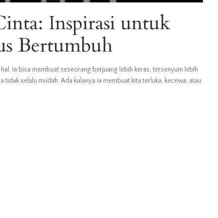
inta: Inspirasi untuk
rus Bertumbuh
hal. Ia bisa membuat seseorang berjuang lebih keras, tersenyum lebih
ga tidak selalu mudah. Ada kalanya ia membuat kita terluka, kecewa, atau