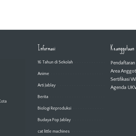
Informasi
Keanggotaan
16 Tahun di Sekolah
Pendaftaran
Area Anggo
Anime
Sertifikasi 
Arti Jablay
Agenda U
Berita
Kota
Biologi Reproduksi
Budaya Pop Jablay
cat little machines