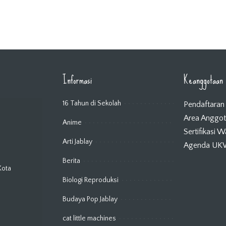
Informasi
Keanggotaan
16 Tahun di Sekolah
Pendaftaran
Area Anggo
Anime
Sertifikasi 
Arti Jablay
Agenda U
Berita
Kota
Biologi Reproduksi
Budaya Pop Jablay
cat little machines