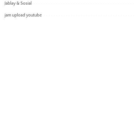
Jablay & Sosial
jam upload youtube
Jejak di Layar Besar & Kecil
Karier & Transformasi
Kelas 11
Kendaraan
Kesehatan
konsumsi hiu
manfaat surat al mulk
mimpi menurut psikologi
Musik
Olahraga