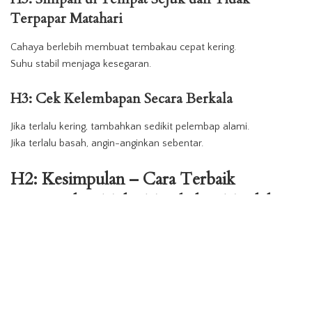
Terpapar Matahari
Cahaya berlebih membuat tembakau cepat kering.
Suhu stabil menjaga kesegaran.
H3: Cek Kelembapan Secara Berkala
Jika terlalu kering, tambahkan sedikit pelembap alami.
Jika terlalu basah, angin-anginkan sebentar.
H2: Kesimpulan – Cara Terbaik
Menemukan Toko Tembakau Terdekat
Kini Anda sudah tahu cara memilih
toko tembakau terdekat
yang
tepat.
Anda juga memahami jenis, harga, dan tips memilih tembakau.
Dengan panduan ini, Anda bisa belanja lebih aman.