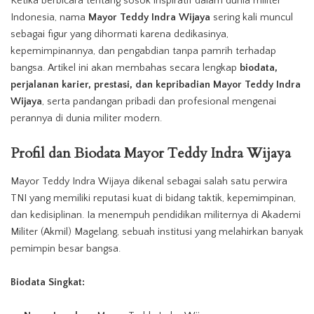
Ketika berbicara tentang sosok inspiratif dalam dunia militer
Indonesia, nama
Mayor
Teddy
Indra Wijaya
sering kali muncul
sebagai figur yang dihormati karena dedikasinya,
kepemimpinannya, dan pengabdian tanpa pamrih terhadap
bangsa. Artikel ini akan membahas secara lengkap
biodata,
perjalanan karier, prestasi, dan kepribadian
Mayor
Teddy
Indra
Wijaya
, serta pandangan pribadi dan profesional mengenai
perannya di dunia militer modern.
Profil
dan Biodata
Mayor
Teddy
Indra Wijaya
Mayor
Teddy Indra Wijaya dikenal sebagai salah satu perwira
TNI yang memiliki reputasi kuat di bidang taktik, kepemimpinan,
dan kedisiplinan. Ia menempuh pendidikan militernya di Akademi
Militer (Akmil) Magelang, sebuah institusi yang melahirkan banyak
pemimpin besar bangsa.
Biodata Singkat: